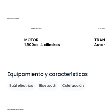
Especificaciones
GARANTIZADO
GARANTIZADO
TRANSMI
MOTOR
Automát
1,500cc, 4 cilindros
Equipamiento y características
Baúl eléctrico
Bluetooth
Calefacción
Descripción del vehículo