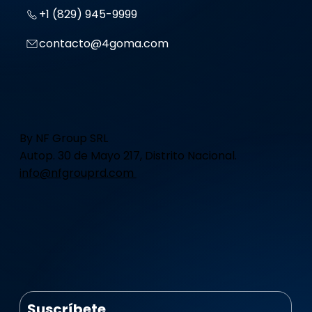
+1 (829) 945-9999
contacto@4goma.com
By NF Group SRL
Autop. 30 de Mayo 217, Distrito Nacional.
info@nfgrouprd.com
Suscríbete