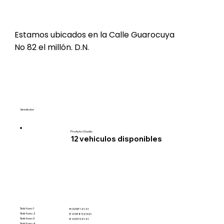
Estamos ubicados en la Calle Guarocuya
No 82 el millón. D.N.
Vendedor
ProAuto Studio
12
vehiculos disponibles
Teléfono 1
8093814141
Teléfono 2
8498852000
Teléfono 3
8493154141
Teléfono 4