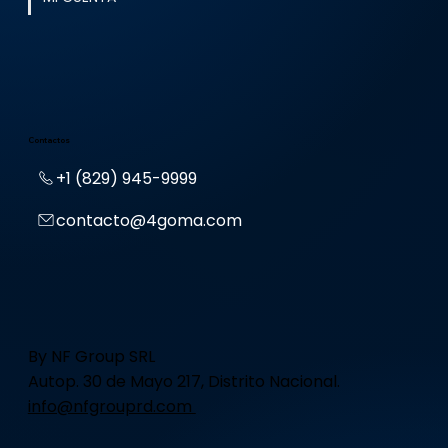
Contactos
+1 (829) 945-9999
contacto@4goma.com
By NF Group SRL
Autop. 30 de Mayo 217, Distrito Nacional.
info@nfgrouprd.com