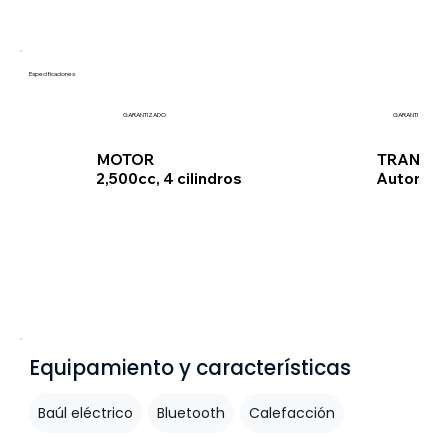
Especificaciones
GARANTIZADO
GARANTIZADO
TRANSMI
MOTOR
Automát
2,500cc, 4 cilindros
Equipamiento y características
Baúl eléctrico
Bluetooth
Calefacción