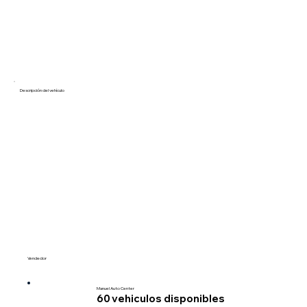
Descripción del vehículo
Vendedor
Manuel Auto Center
60
vehiculos disponibles