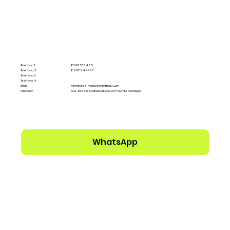
Teléfono 1
8097538485
Teléfono 2
8297244777
Teléfono 3
Teléfono 4
Email
Fernandez_manuel@hotmail.com
Dirección
Ave. Estrella Sadhalá Al Lado De PUCMM, Santiago
WhatsApp
Ver perfil del Dealer →