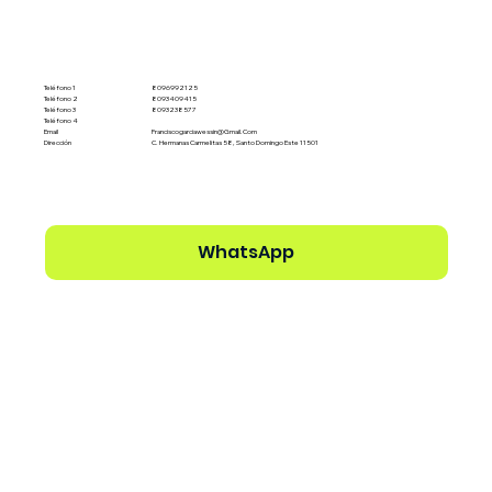
Teléfono 1
8096992125
Teléfono 2
8093409415
Teléfono 3
8093238577
Teléfono 4
Email
Franciscogarciawessin@gmail.com
Dirección
C. Hermanas Carmelitas 58, Santo Domingo Este 11501
WhatsApp
Ver perfil del Dealer →