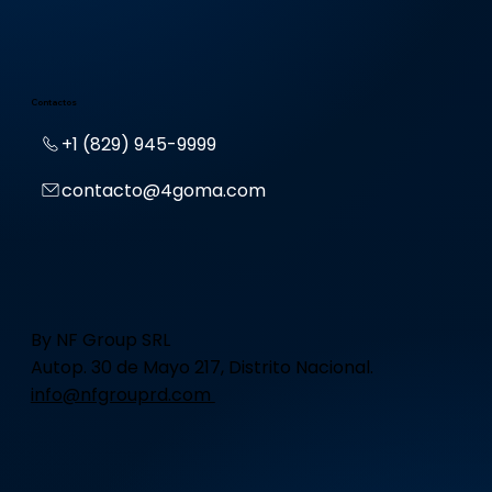
Contactos
+1 (829) 945-9999
contacto@4goma.com
By NF Group SRL
Autop. 30 de Mayo 217, Distrito Nacional.
info@nfgrouprd.com