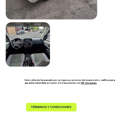
Este vehículo ha pasado por un riguroso proceso de inspección y califica para
garantía extendida en motor y/o transmisión con
NF Garantías
.
TÉRMINOS Y CONDICIONES