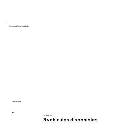
Descripción del vehículo
Vendedor
Tany Autos
3
vehiculos disponibles