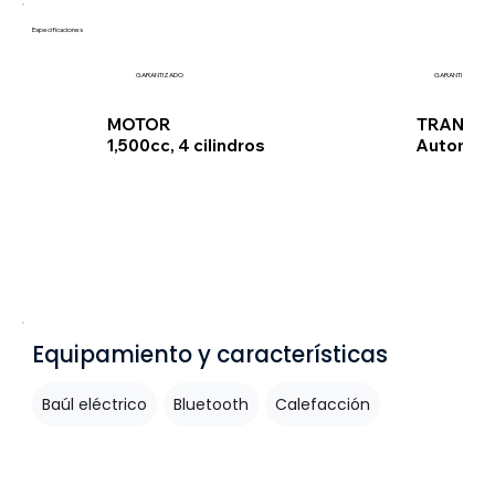
Especificaciones
GARANTIZADO
GARANTIZADO
TRANSMI
MOTOR
Automát
1,500cc, 4 cilindros
Equipamiento y características
Baúl eléctrico
Bluetooth
Calefacción