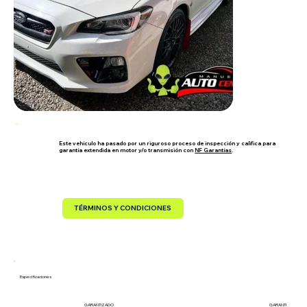
Este vehículo ha pasado por un riguroso proceso de inspección y califica para
garantía extendida en motor y/o transmisión con
NF Garantías
.
TÉRMINOS Y CONDICIONES
Especificaciones
GARANTIZADO
GARANTIZADO