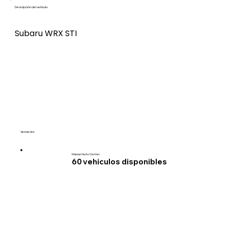
Descripción del vehículo
Subaru WRX STI
Vendedor
Manuel Auto Center
60
vehiculos disponibles