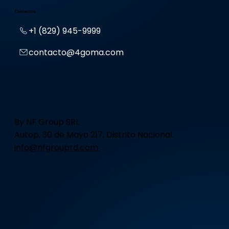
Contactos
+1 (829) 945-9999
contacto@4goma.com
By NF Group SRL
Autop. 30 de Mayo 217, Distrito Nacional.
info@nfgrouprd.com