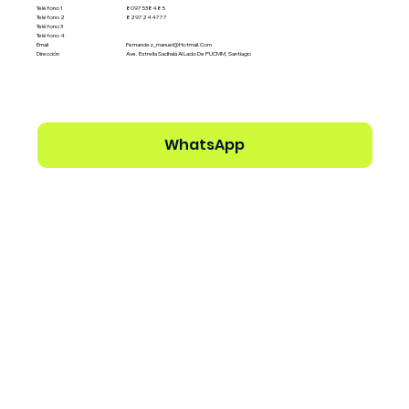
Teléfono 1
8097538485
Teléfono 2
8297244777
Teléfono 3
Teléfono 4
Email
Fernandez_manuel@hotmail.com
Dirección
Ave. Estrella Sadhalá Al Lado De PUCMM, Santiago
WhatsApp
Ver perfil del Dealer →