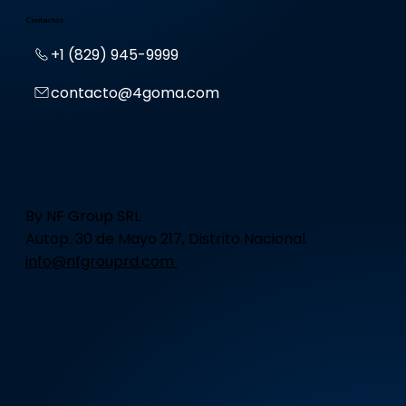
Contactos
+1 (829) 945-9999
contacto@4goma.com
By NF Group SRL
Autop. 30 de Mayo 217, Distrito Nacional.
info@nfgrouprd.com