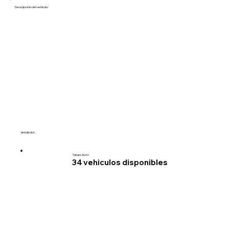
Descripción del vehículo
Vendedor
Yaham Auto
34
vehiculos disponibles