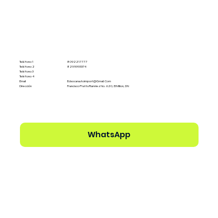
Teléfono 1
8092217777
Teléfono 2
8295993374
Teléfono 3
Teléfono 4
Email
Edsocarautoimport@gmail.com
Dirección
Francisco Pratts Ramriez No. 620, El Millon, DN
WhatsApp
Ver perfil del Dealer →