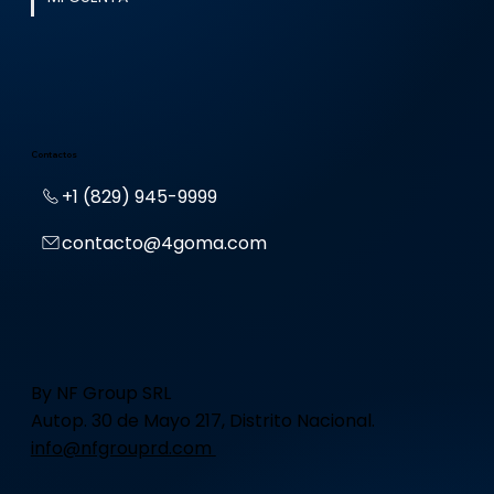
Contactos
+1 (829) 945-9999
contacto@4goma.com
By NF Group SRL
Autop. 30 de Mayo 217, Distrito Nacional.
info@nfgrouprd.com