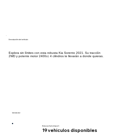
Descripción del vehículo
Explora sin límites con esta robusta Kia Sorento 2021. Su tracción
2WD y potente motor 2400cc 4 cilindros te llevarán a donde quieras.
Vendedor
Edsocar Auto Import
19
vehiculos disponibles