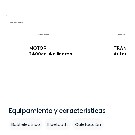
Especificaciones
GARANTIZADO
GARANTIZADO
TRANSMI
MOTOR
Automát
2400cc, 4 cilindros
Equipamiento y características
Baúl eléctrico
Bluetooth
Calefacción