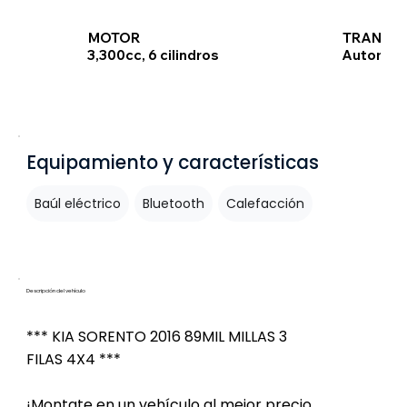
TRANSMI
MOTOR
Automát
3,300cc, 6 cilindros
Equipamiento y características
Baúl eléctrico
Bluetooth
Calefacción
Descripción del vehículo
*** KIA SORENTO 2016 89MIL MILLAS 3
FILAS 4X4 ***
¡Montate en un vehículo al mejor precio