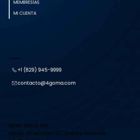
MEMBRESÍAS
MI CUENTA
Contactos
+1 (829) 945-9999
contacto@4goma.com
By NF Group SRL
Autop. 30 de Mayo 217, Distrito Nacional.