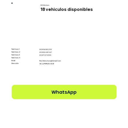
OH Motors
18
vehiculos disponibles
Teléfono 1
8095658295
Teléfono 2
8099048547
Teléfono 3
8097079555
Teléfono 4
Email
Rd.ohmotors@gmail.com
Dirección
AV. LUPERÓN 1308
WhatsApp
Ver perfil del Dealer →