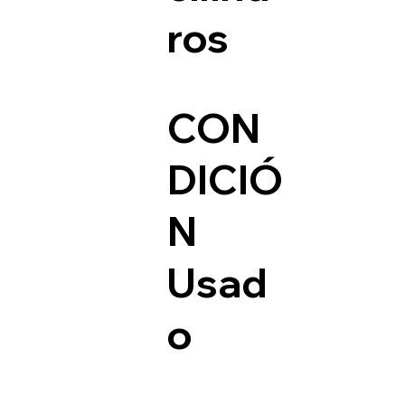
ros
CON
DICIÓ
N
Usad
o