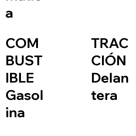
a
COM
TRAC
BUST
CIÓN
IBLE
Delan
Gasol
tera
ina