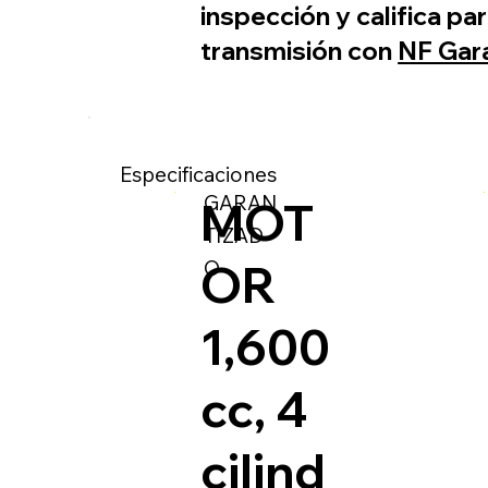
inspección y califica p
transmisión con
NF Gar
Especificaciones
GARAN
MOT
TIZAD
O
OR
1,600
cc, 4
cilind