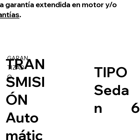
ara garantía extendida en motor y/o
antías
.
GARAN
TRAN
TIPO
TIZAD
O
SMISI
Seda
ÓN
n
Auto
mátic