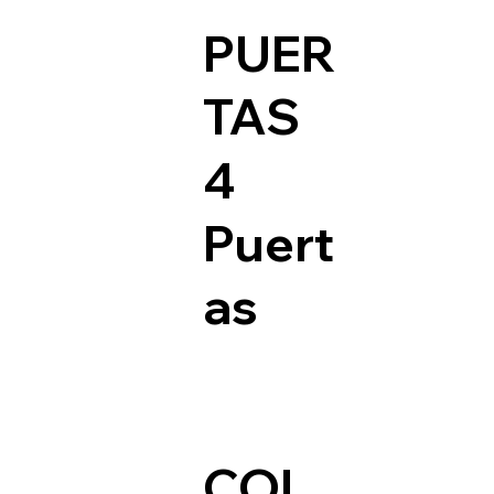
PUER
TAS
4
Puert
as
COL