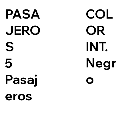
COL
PASA
OR
JERO
INT.
S
Negr
5
o
Pasaj
eros