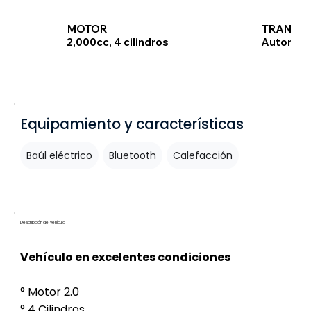
TRANSMI
MOTOR
Automát
2,000cc, 4 cilindros
Equipamiento y características
Baúl eléctrico
Bluetooth
Calefacción
Descripción del vehículo
Vehículo en excelentes condiciones
° Motor 2.0
° 4 Cilindros