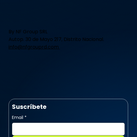
By NF Group SRL
Autop. 30 de Mayo 217, Distrito Nacional.
info@nfgrouprd.com
Suscríbete
Email
*