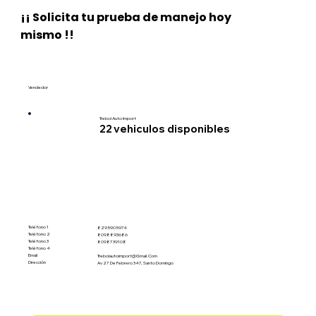
¡¡ Solicita tu prueba de manejo hoy
mismo !!
Vendedor
Trebol Auto Import
22
vehiculos disponibles
Teléfono 1
8295905974
Teléfono 2
8098893686
Teléfono 3
8098739108
Teléfono 4
Email
Trebolautoimport@gmail.com
Dirección
Av 27 De Febrero 347, Santo Domingo