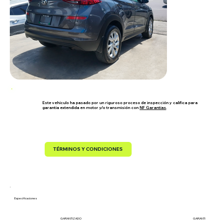
Este vehículo ha pasado por un riguroso proceso de inspección y califica para
garantía extendida en motor y/o transmisión con
NF Garantías
.
TÉRMINOS Y CONDICIONES
Especificaciones
GARANTIZADO
GARANTIZADO