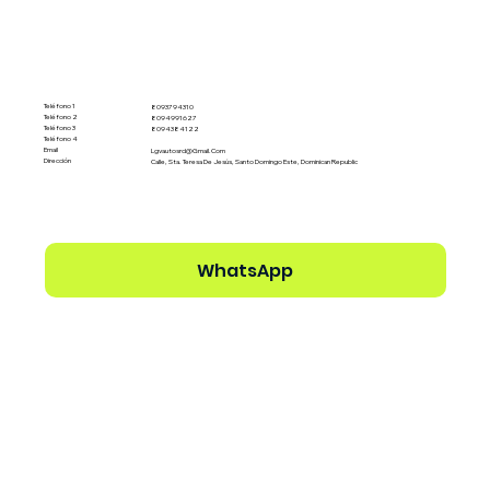
Teléfono 1
8093794310
Teléfono 2
8094991627
Teléfono 3
8094384122
Teléfono 4
Email
Lgvautosrd@gmail.com
Dirección
Calle, Sta. Teresa De Jesús, Santo Domingo Este, Dominican Republic
WhatsApp
Ver perfil del Dealer →