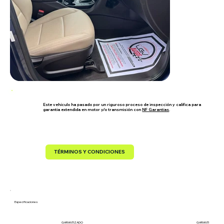
Este vehículo ha pasado por un riguroso proceso de inspección y califica para
garantía extendida en motor y/o transmisión con
NF Garantías
.
TÉRMINOS Y CONDICIONES
Especificaciones
GARANTIZADO
GARANTIZADO