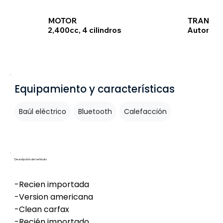
TRANSMI
MOTOR
Automát
2,400cc, 4 cilindros
Equipamiento y características
Baúl eléctrico
Bluetooth
Calefacción
Descripción del vehículo
-Recien importada
-Version americana
-Clean carfax
-Recién importado