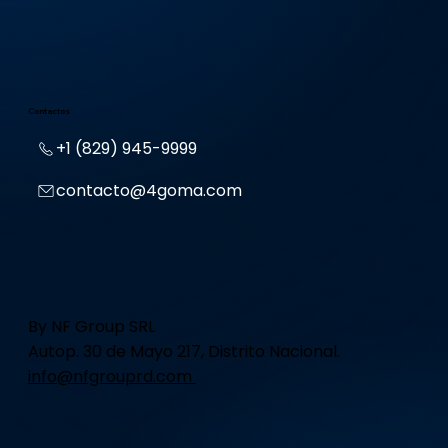
Contactos
+1 (829) 945-9999
contacto@4goma.com
By NF Group SRL
Autop. 30 de Mayo 217, Distrito Nacional.
info@nfgrouprd.com