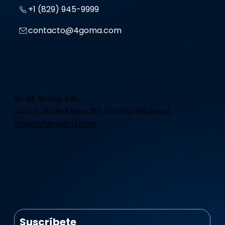
+1 (829) 945-9999
contacto@4goma.com
By NF Group SRL
Autop. 30 de Mayo 217, Distrito Nacional.
info@nfgrouprd.com
Suscríbete