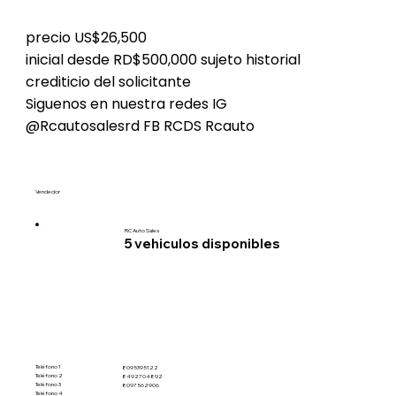
precio US$26,500
inicial desde RD$500,000 sujeto historial
crediticio del solicitante
Siguenos en nuestra redes IG
@Rcautosalesrd FB RCDS Rcauto
Vendedor
RC Auto Sales
5
vehiculos disponibles
Teléfono 1
8095395122
Teléfono 2
8492704892
Teléfono 3
8097562906
Teléfono 4