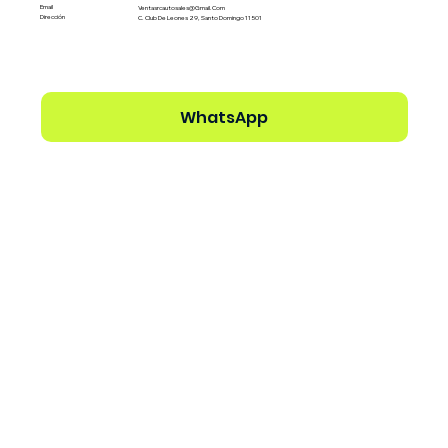
Email
Ventasrcautosales@gmail.com
Dirección
C. Club De Leones 29, Santo Domingo 11501
WhatsApp
Ver perfil del Dealer →