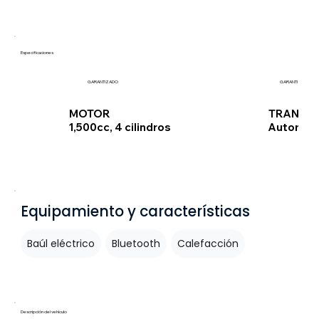
Especificaciones
GARANTIZADO
GARANTIZADO
TRANSMI
MOTOR
Automát
1,500cc, 4 cilindros
Equipamiento y características
Baúl eléctrico
Bluetooth
Calefacción
Descripción del vehículo