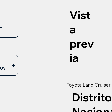
Vist
a
prev
ia
E
EOS
.
Toyota Land Cruiser
Distrito
Nacion