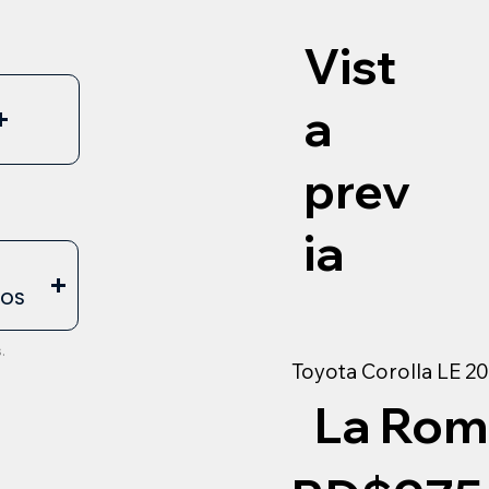
Vist
a
prev
ia
E
EOS
.
Toyota Corolla LE 2
La Rom