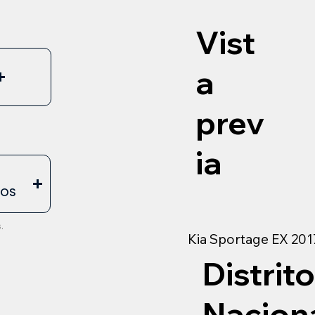
Vist
a
prev
ia
E
EOS
.
Kia Sportage EX 201
Distrito
Nacion