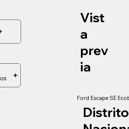
Vist
a
prev
ia
E
EOS
.
Ford Escape SE Eco
Distrito
Nacion