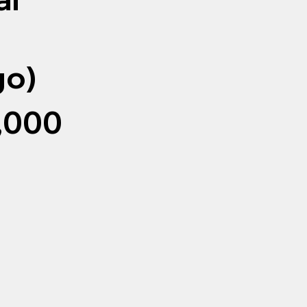
o)
,000