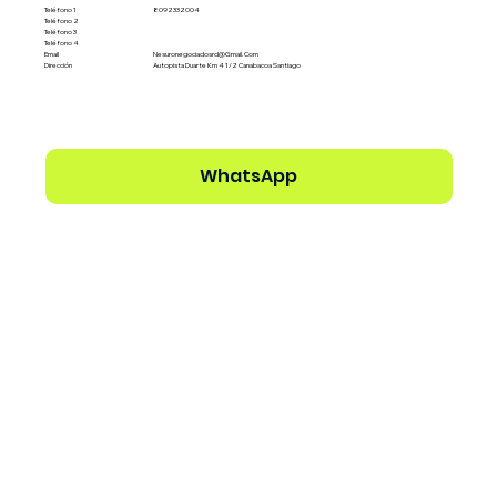
Teléfono 1
8092332004
Teléfono 2
Teléfono 3
Teléfono 4
Email
Nesuronegociadosrd@gmail.com
Dirección
Autopista Duarte Km 4 1/2 Canabacoa Santiago
WhatsApp
Ver perfil del Dealer →