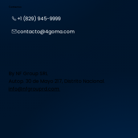
Contactos
+1 (829) 945-9999
contacto@4goma.com
By NF Group SRL
Autop. 30 de Mayo 217, Distrito Nacional.
info@nfgrouprd.com