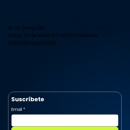
By NF Group SRL
Autop. 30 de Mayo 217, Distrito Nacional.
info@nfgrouprd.com
Suscríbete
Email
*