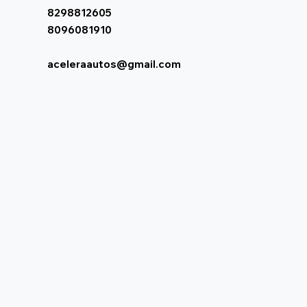
8298812605
8096081910
aceleraautos@gmail.com